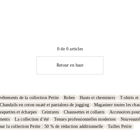
0 de 0 articles
Retour en haut
vêtements de la collection Petite
Robes
Hauts et chemisiers
T-shirts et
Chandails en coton ouaté et pantalons de jogging
Magasiner toutes les chau
squettes et écharpes
Ceintures
Chaussettes et collants
Accessoires pour 
ements
La collection d’été
Tenues professionnelles modernes
Nouveauté
sur la collection Petite : 50 % de réduction additionnelle
Tailles Petite