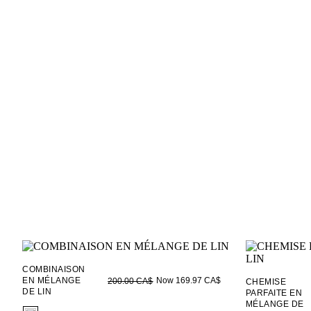
COMBINAISON
EN MÉLANGE
Now 169.97 CA$
200.00 CA$
CHEMISE
DE LIN
PARFAITE EN
MÉLANGE DE
fui.swatches.fieldset_name