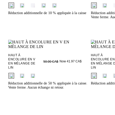
fui.swatches.fieldset_name
fui.swatches.f
Réduction additionnelle de 10 % appliquée à la caisse
Réduction additi
Vente ferme. Auc
HAUT À
HAUT À
ENCOLURE EN V
ENCOLURE EN
Now 41.97 CA$
50.00 CA$
EN MÉLANGE DE
EN MÉLANGE 
LIN
LIN
fui.swatches.fieldset_name
fui.swatches.f
Réduction additionnelle de 50 % appliquée à la caisse.
Réduction additi
Vente ferme. Aucun échange ni retour.