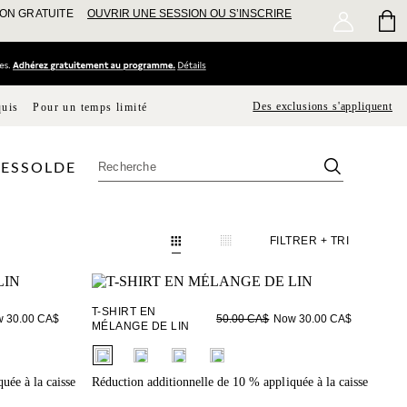
SON GRATUITE
OUVRIR UNE SESSION OU S’INSCRIRE
Des exclusions s'appliquent
quis
Pour un temps limité
ES
SOLDE
FILTRER
+ TRI
T-SHIRT EN
 30.00 CA$
Now 30.00 CA$
50.00 CA$
MÉLANGE DE LIN
fui.swatches.fieldset_name
uée à la caisse
Réduction additionnelle de 10 % appliquée à la caisse