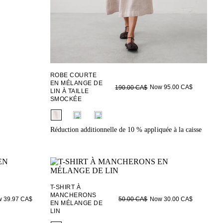
ROBE COURTE
EN MÉLANGE DE
Now 95.00 CA$
190.00 CA$
LIN À TAILLE
SMOCKÉE
fui.swatches.fieldset_name
Réduction additionnelle de 10 % appliquée à la caisse
T-SHIRT À
MANCHERONS
 39.97 CA$
Now 30.00 CA$
50.00 CA$
EN MÉLANGE DE
LIN