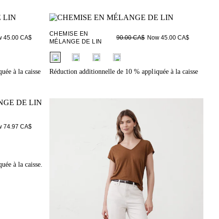
CHEMISE EN
 45.00 CA$
Now 45.00 CA$
90.00 CA$
MÉLANGE DE LIN
fui.swatches.fieldset_name
uée à la caisse
Réduction additionnelle de 10 % appliquée à la caisse
 74.97 CA$
uée à la caisse.