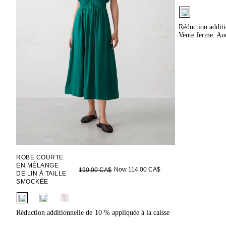
fui.swatches.f
Réduction additi
Vente ferme. Auc
ROBE COURTE
EN MÉLANGE
Now 114.00 CA$
190.00 CA$
DE LIN À TAILLE
SMOCKÉE
fui.swatches.fieldset_name
Réduction additionnelle de 10 % appliquée à la caisse