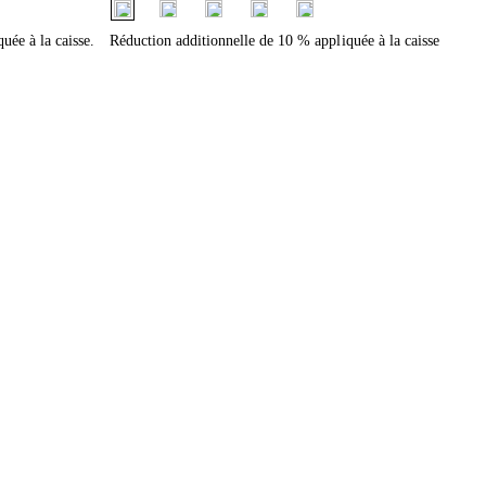
fui.swatches.fieldset_name
uée à la caisse.
Réduction additionnelle de 10 % appliquée à la caisse