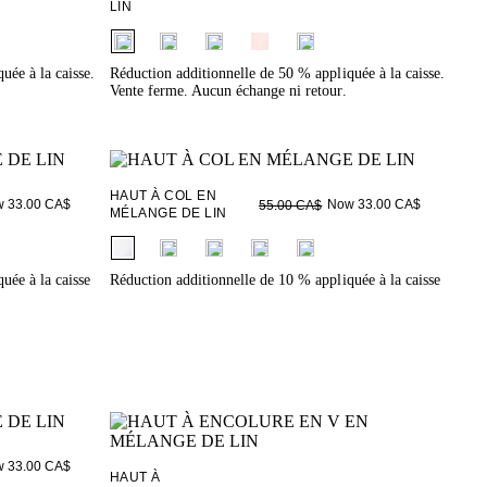
LIN
fui.swatches.fieldset_name
uée à la caisse.
Réduction additionnelle de 50 % appliquée à la caisse.
Vente ferme. Aucun échange ni retour.
HAUT À COL EN
 33.00 CA$
Now 33.00 CA$
55.00 CA$
MÉLANGE DE LIN
fui.swatches.fieldset_name
uée à la caisse
Réduction additionnelle de 10 % appliquée à la caisse
 33.00 CA$
HAUT À