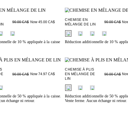
CHEMISE EN
Now 45.00 CA$
Now
90.00 CA$
90.00 CA$
IN
MÉLANGE DE LIN
ieldset_name
fui.swatches.fieldset_name
onnelle de 10 % appliquée à la caisse
Réduction additionnelle de 10 % appliq
IS
CHEMISE À PLIS
DE
Now 74.97 CA$
EN MÉLANGE DE
Now
90.00 CA$
90.00 CA$
LIN
ieldset_name
fui.swatches.fieldset_name
onnelle de 50 % appliquée à la caisse.
Réduction additionnelle de 50 % appliq
un échange ni retour.
Vente ferme. Aucun échange ni retour.