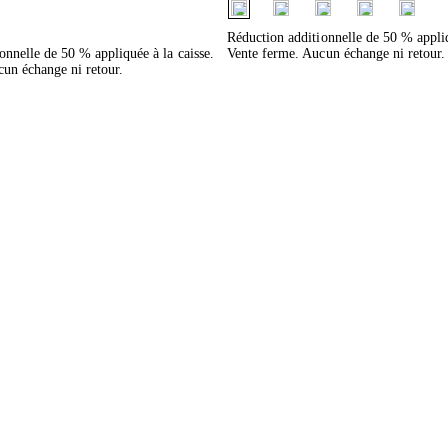
fui.swatches.fieldset_name
ieldset_name
Réduction additionnelle de 50 % appliq
onnelle de 50 % appliquée à la caisse.
Vente ferme. Aucun échange ni retour.
un échange ni retour.