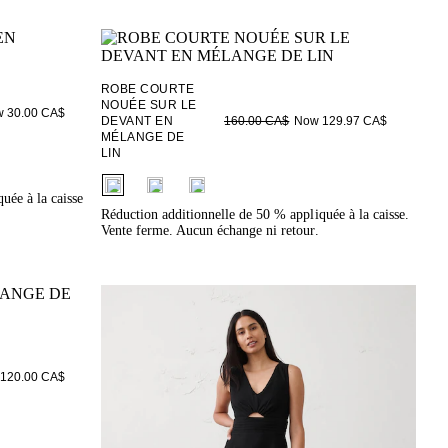
ROBE COURTE
NOUÉE SUR LE
 30.00 CA$
DEVANT EN
Now 129.97 CA$
160.00 CA$
MÉLANGE DE
LIN
fui.swatches.fieldset_name
uée à la caisse
Réduction additionnelle de 50 % appliquée à la caisse.
Vente ferme. Aucun échange ni retour.
120.00 CA$