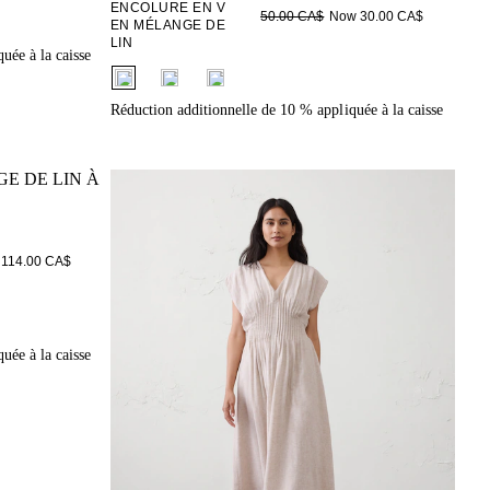
ENCOLURE EN V
Now 30.00 CA$
50.00 CA$
EN MÉLANGE DE
LIN
uée à la caisse
fui.swatches.fieldset_name
Réduction additionnelle de 10 % appliquée à la caisse
114.00 CA$
uée à la caisse