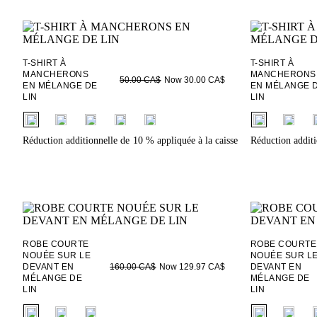
T-SHIRT À
T-SHIRT À
MANCHERONS
MANCHERONS
Now 30.00 CA$
50.00 CA$
EN MÉLANGE DE
EN MÉLANGE 
LIN
LIN
fui.swatches.fieldset_name
fui.swatches.f
Réduction additionnelle de 10 % appliquée à la caisse
Réduction additi
ROBE COURTE
ROBE COURTE
NOUÉE SUR LE
NOUÉE SUR L
DEVANT EN
Now 129.97 CA$
DEVANT EN
160.00 CA$
MÉLANGE DE
MÉLANGE DE
LIN
LIN
fui.swatches.fieldset_name
fui.swatches.f