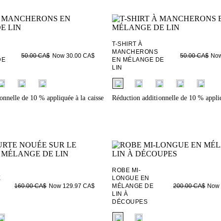
T-SHIRT À
MANCHERONS
Now 30.00 CA$
Now
50.00 CA$
50.00 CA$
DE
EN MÉLANGE DE
LIN
ieldset_name
fui.swatches.fieldset_name
onnelle de 10 % appliquée à la caisse
Réduction additionnelle de 10 % appliq
ROBE MI-
E
LONGUE EN
Now 129.97 CA$
MÉLANGE DE
Now 
160.00 CA$
200.00 CA$
LIN À
DÉCOUPES
ieldset_name
fui.swatches.fieldset_name