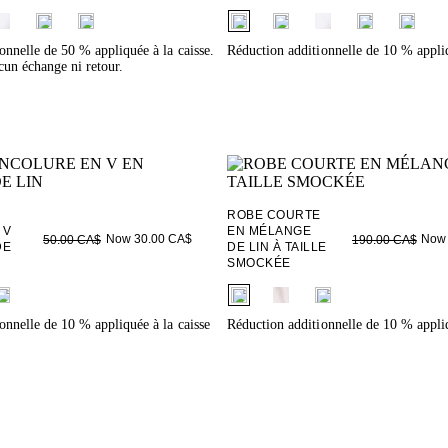
ieldset_name
fui.swatches.fieldset_name
onnelle de 50 % appliquée à la caisse.
Réduction additionnelle de 10 % appliq
un échange ni retour.
ROBE COURTE
 V
EN MÉLANGE
Now 30.00 CA$
Now 
50.00 CA$
190.00 CA$
DE
DE LIN À TAILLE
SMOCKÉE
ieldset_name
fui.swatches.fieldset_name
onnelle de 10 % appliquée à la caisse
Réduction additionnelle de 10 % appliq