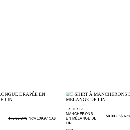
T-SHIRT À
MANCHERONS
Now
50.00 CA$
Now 139.97 CA$
EN MÉLANGE DE
170.00 CA$
LIN