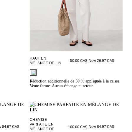
HAUT EN
Now 26.97 CA$
50.00 CA$
MÉLANGE DE LIN
fui.swatches.fieldset_name
Réduction additionnelle de 50 % appliquée à la caisse.
Vente ferme. Aucun échange ni retour.
CHEMISE
PARFAITE EN
 84.97 CA$
Now 84.97 CA$
100.00 CA$
MÉLANGE DE