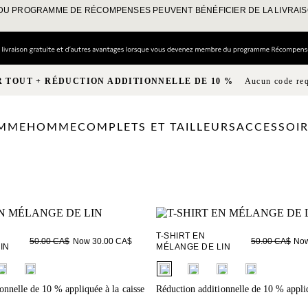
DU PROGRAMME DE RÉCOMPENSES PEUVENT BÉNÉFICIER DE LA LIVRAI
R TOUT + RÉDUCTION ADDITIONNELLE DE 10 %
Aucun code re
MME
HOMME
COMPLETS ET TAILLEURS
ACCESSOIR
T-SHIRT EN
Now 30.00 CA$
Now
50.00 CA$
50.00 CA$
IN
MÉLANGE DE LIN
ieldset_name
fui.swatches.fieldset_name
onnelle de 10 % appliquée à la caisse
Réduction additionnelle de 10 % appliq