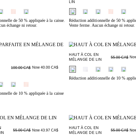
LIN
ieldset_name
fui.swatches.fieldset_name
onnelle de 50 % appliquée à la caisse.
Réduction additionnelle de 50 % appliq
un échange ni retour.
Vente ferme. Aucun échange ni retour.
HAUT À COL EN
Now
55.00 CA$
MÉLANGE DE LIN
fui.swatches.fieldset_name
Now 40.00 CA$
100.00 CA$
Réduction additionnelle de 10 % appliq
ieldset_name
onnelle de 10 % appliquée à la caisse
N
HAUT À COL EN
Now 43.97 CA$
Now
55.00 CA$
55.00 CA$
IN
MÉLANGE DE LIN