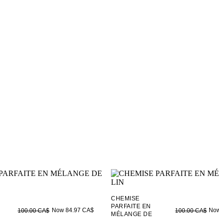
CHEMISE
PARFAITE EN
Now 84.97 CA$
Now
100.00 CA$
100.00 CA$
MÉLANGE DE