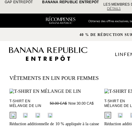
GAP ENTREPÔT
BANANA REPUBLIC ENTREPÔT
LES MEMBRES 
DÉTAILS
40 % DE RÉDUCTION SU
LIN
FE
VÊTEMENTS EN LIN POUR FEMMES
T-SHIRT EN
T-SHIRT EN
Now 30.00 CA$
50.00 CA$
MÉLANGE DE LIN
MÉLANGE DE L
fui.swatches.fieldset_name
fui.swatches.f
Réduction additionnelle de 10 % appliquée à la caisse
Réduction additi